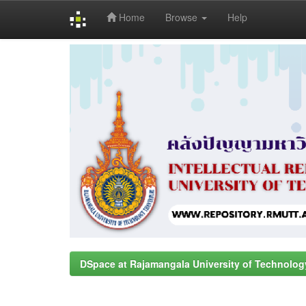
Home
Browse
Help
Skip
navigation
DSpace at Rajamangala University of Technolog