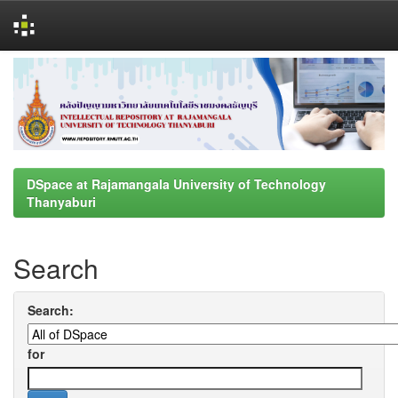
Skip
navigation
DSpace at Rajamangala University of Technology
Thanyaburi
Search
Search:
for