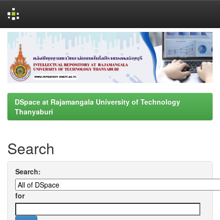
Skip
navigation
DSpace at Rajamangala University of Technology
Thanyaburi
Search
Search:
for