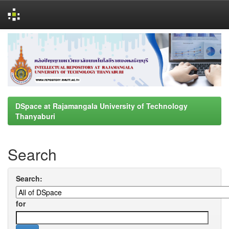
Skip
navigation
DSpace at Rajamangala University of Technology
Thanyaburi
Search
Search:
for