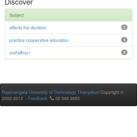
Discover
Subject
affects the decision
1
practice cooperative education
1
สหกิจศึกษา
1
Rajamangala University of Technology Thanyaburi
Copyright ©
2002-2013 -
Feedback
02 549 3655