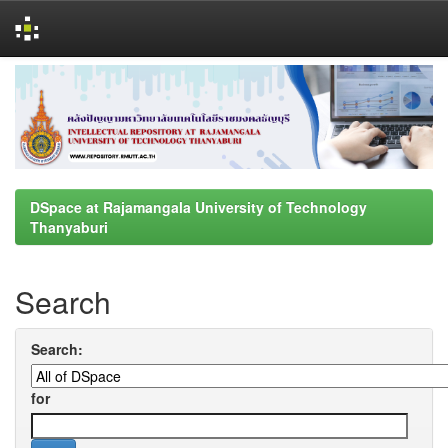
Skip
navigation
DSpace at Rajamangala University of Technology
Thanyaburi
Search
Search:
for