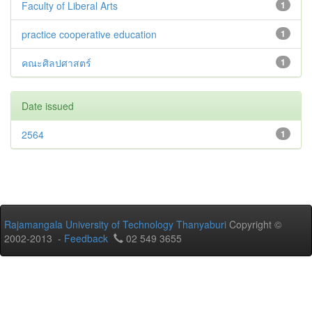
Faculty of Liberal Arts
1
practice cooperative education
1
คณะศิลปศาสตร์
1
Date issued
2564
1
Rajamangala University of Technology Thanyaburi
Copyright ©
2002-2013 -
Feedback
02 549 3655