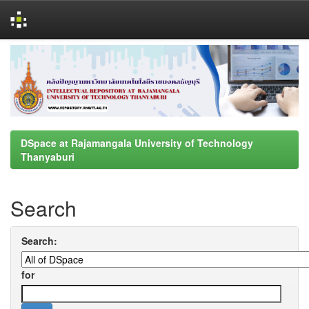
Skip
navigation
DSpace at Rajamangala University of Technology
Thanyaburi
Search
Search:
for