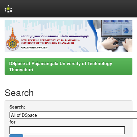
Skip
navigation
DSpace at Rajamangala University of Technology
Thanyaburi
Search
Search:
for