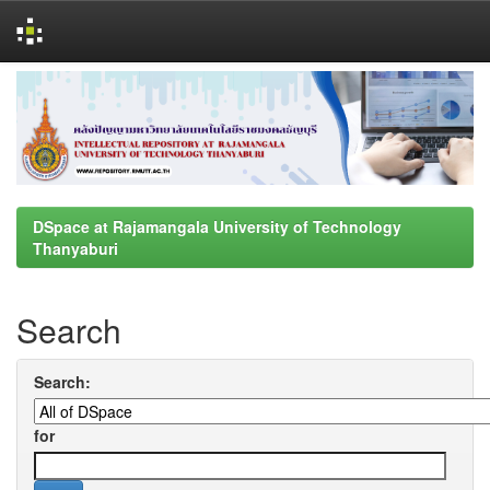
Skip
navigation
DSpace at Rajamangala University of Technology
Thanyaburi
Search
Search:
for