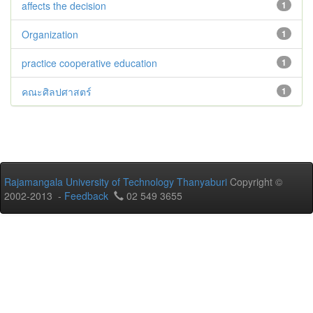
affects the decision
1
Organization
1
practice cooperative education
1
คณะศิลปศาสตร์
1
Rajamangala University of Technology Thanyaburi
Copyright ©
2002-2013 -
Feedback
02 549 3655