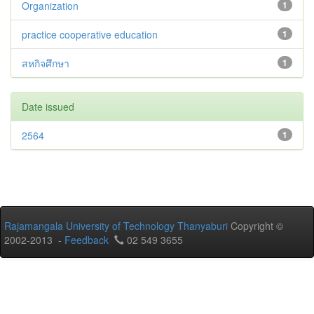
Organization
1
practice cooperative education
1
สหกิจศึกษา
1
Date issued
2564
1
Rajamangala University of Technology Thanyaburi
Copyright ©
2002-2013 -
Feedback
02 549 3655