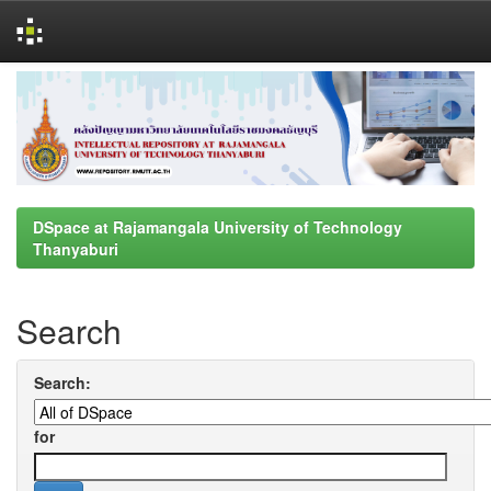
Skip
navigation
DSpace at Rajamangala University of Technology
Thanyaburi
Search
Search:
for