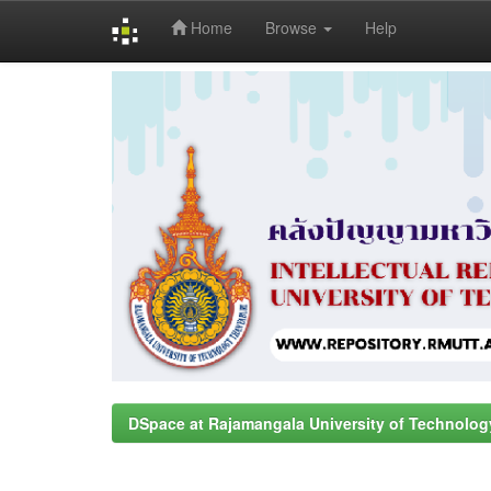
Home
Browse
Help
Skip
navigation
DSpace at Rajamangala University of Technolog