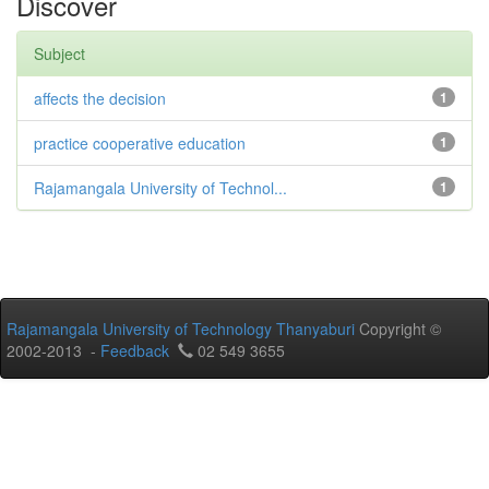
Discover
Subject
affects the decision
1
practice cooperative education
1
Rajamangala University of Technol...
1
Rajamangala University of Technology Thanyaburi
Copyright ©
2002-2013 -
Feedback
02 549 3655