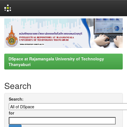
Skip
navigation
DSpace at Rajamangala University of Technology
Thanyaburi
Search
Search:
for