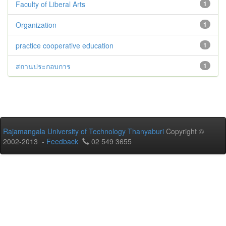
Faculty of Liberal Arts
1
Organization
1
practice cooperative education
1
สถานประกอบการ
1
Rajamangala University of Technology Thanyaburi
Copyright ©
2002-2013 -
Feedback
02 549 3655