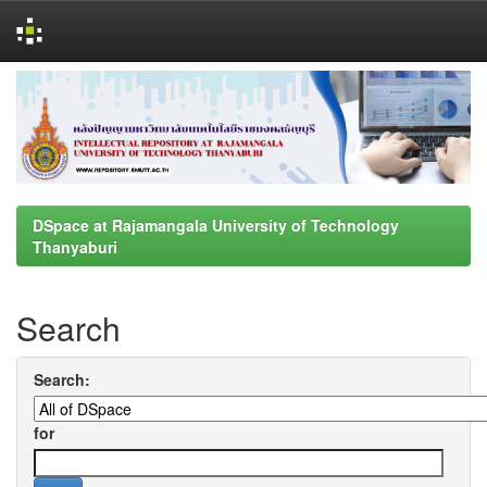
Skip
navigation
DSpace at Rajamangala University of Technology
Thanyaburi
Search
Search:
for