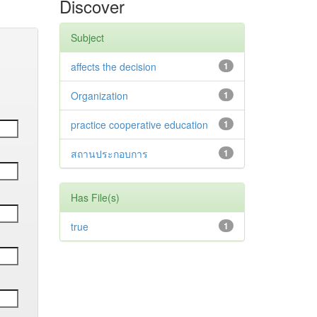
Discover
Subject
affects the decision
1
Organization
1
practice cooperative education
1
สถานประกอบการ
1
Has File(s)
true
1