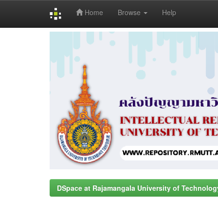
Home
Browse
Help
Skip
navigation
DSpace at Rajamangala University of Technolog