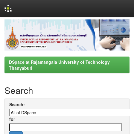
Skip
navigation
DSpace at Rajamangala University of Technology
Thanyaburi
Search
Search:
for