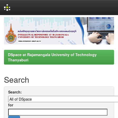
Skip
navigation
DSpace at Rajamangala University of Technology
Thanyaburi
Search
Search:
for