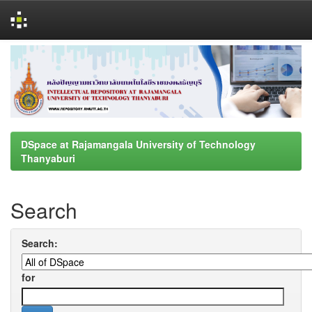
Skip
navigation
DSpace at Rajamangala University of Technology
Thanyaburi
Search
Search:
for