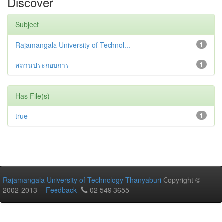
Discover
Subject
Rajamangala University of Technol...
1
สถานประกอบการ
1
Has File(s)
true
1
Rajamangala University of Technology Thanyaburi
Copyright ©
2002-2013 -
Feedback
02 549 3655