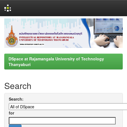
Skip
navigation
DSpace at Rajamangala University of Technology
Thanyaburi
Search
Search:
for