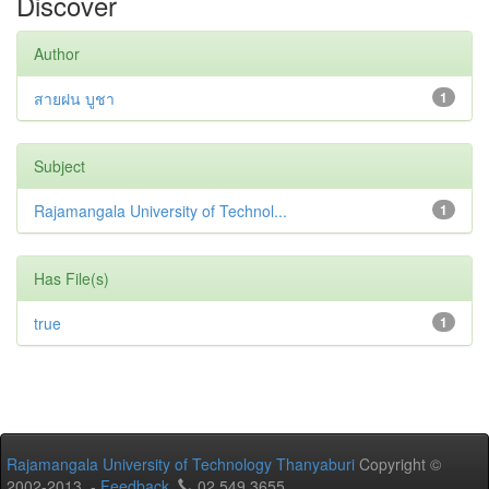
Discover
Author
สายฝน บูชา
1
Subject
Rajamangala University of Technol...
1
Has File(s)
true
1
Rajamangala University of Technology Thanyaburi
Copyright ©
2002-2013 -
Feedback
02 549 3655