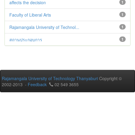
affects the decision
1
Faculty of Liberal Arts
1
Rajamangala University of Technol...
1
สถานประกอบการ
1
Rajamangala University of Technology Thanyaburi
Copyright ©
2002-2013 -
Feedback
02 549 3655