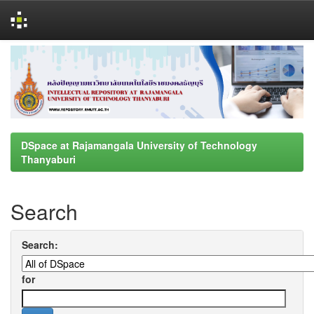
Skip
navigation
DSpace at Rajamangala University of Technology
Thanyaburi
Search
Search:
for