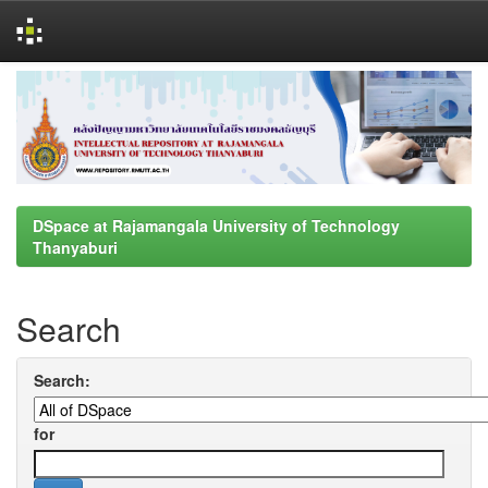
Skip
navigation
DSpace at Rajamangala University of Technology
Thanyaburi
Search
Search:
for