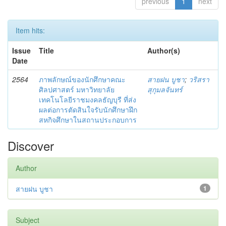
previous
1
next
Item hits:
Issue
Title
Author(s)
Date
2564
ภาพลักษณ์ของนักศึกษาคณะ
สายฝน บูชา
;
วริสรา
ศิลปศาสตร์ มหาวิทยาลัย
สุกุมลจันทร์
เทคโนโลยีราชมงคลธัญบุรี ที่ส่ง
ผลต่อการตัดสินใจรับนักศึกษาฝึก
สหกิจศึกษาในสถานประกอบการ
Discover
Author
สายฝน บูชา
1
Subject