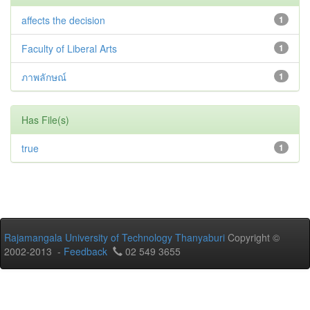
affects the decision
1
Faculty of Liberal Arts
1
ภาพลักษณ์
1
Has File(s)
true
1
Rajamangala University of Technology Thanyaburi
Copyright ©
2002-2013 -
Feedback
02 549 3655