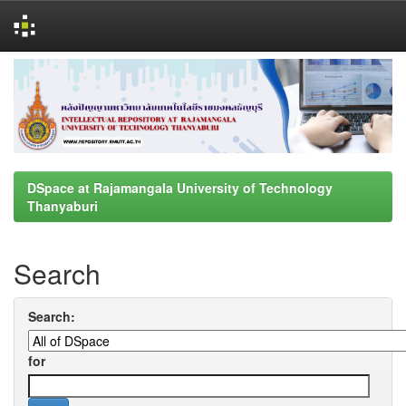
Skip
navigation
DSpace at Rajamangala University of Technology
Thanyaburi
Search
Search:
for