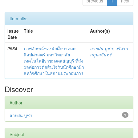
previous
1
next
Item hits:
Issue
Title
Author(s)
Date
2564
ภาพลักษณ์ของนักศึกษาคณะ
สายฝน บูชา
;
วริสรา
ศิลปศาสตร์ มหาวิทยาลัย
สุกุมลจันทร์
เทคโนโลยีราชมงคลธัญบุรี ที่ส่ง
ผลต่อการตัดสินใจรับนักศึกษาฝึก
สหกิจศึกษาในสถานประกอบการ
Discover
Author
สายฝน บูชา
1
Subject