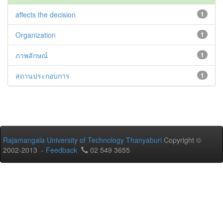
affects the decision
1
Organization
1
ภาพลักษณ์
1
สถานประกอบการ
1
Rajamangala University of Technology Thanyaburi
Copyright ©
2002-2013 -
Feedback
02 549 3655