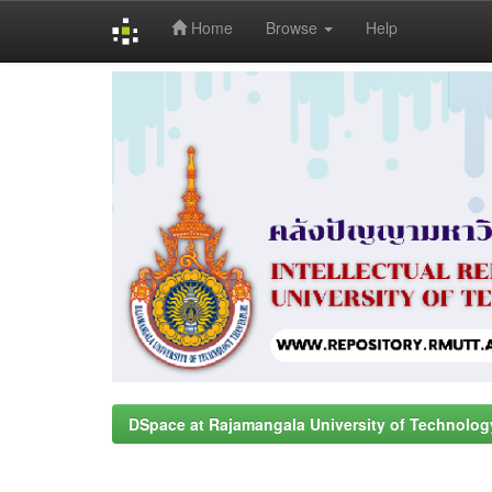
Home
Browse
Help
Skip
navigation
DSpace at Rajamangala University of Technolog