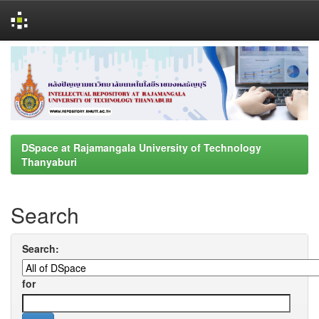
Skip
navigation
DSpace at Rajamangala University of Technology
Thanyaburi
Search
Search:
for