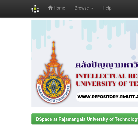
Home
Browse
Help
Skip
navigation
DSpace at Rajamangala University of Technolog