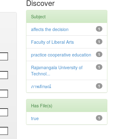
Discover
Subject
affects the decision
1
Faculty of Liberal Arts
1
practice cooperative education
1
Rajamangala University of
1
Technol...
ภาพลักษณ์
1
Has File(s)
true
1