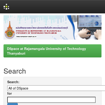
Skip
navigation
DSpace at Rajamangala University of Technology
Thanyaburi
Search
Search:
for