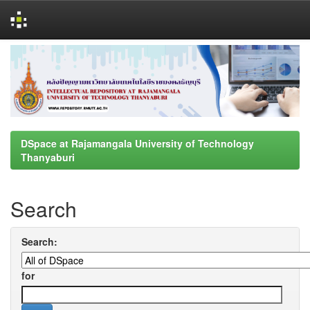
Skip
navigation
DSpace at Rajamangala University of Technology
Thanyaburi
Search
Search:
for