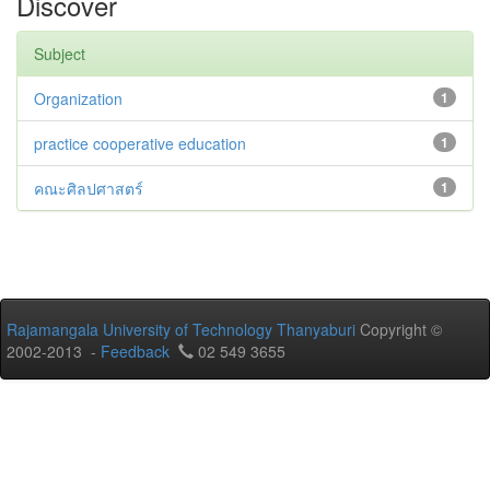
Discover
Subject
Organization
1
practice cooperative education
1
คณะศิลปศาสตร์
1
Rajamangala University of Technology Thanyaburi
Copyright ©
2002-2013 -
Feedback
02 549 3655