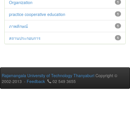
Organization
1
practice cooperative education
1
ภาพลักษณ์
1
สถานประกอบการ
1
Rajamangala University of Technology Thanyaburi
Copyright ©
2002-2013 -
Feedback
02 549 3655