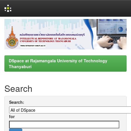
Skip
navigation
DSpace at Rajamangala University of Technology
Thanyaburi
Search
Search:
for