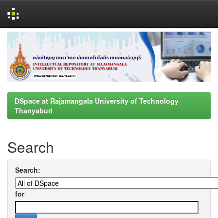
Skip
navigation
DSpace at Rajamangala University of Technology
Thanyaburi
Search
Search:
for