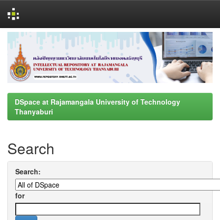
Skip
navigation
DSpace at Rajamangala University of Technology
Thanyaburi
Search
Search:
for