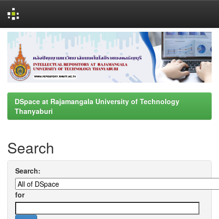
Skip
navigation
DSpace at Rajamangala University of Technology
Thanyaburi
Search
Search:
for