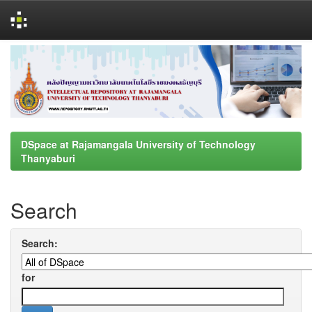
Skip
navigation
DSpace at Rajamangala University of Technology
Thanyaburi
Search
Search:
for