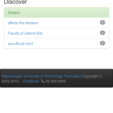
Discover
Subject
affects the decision
1
Faculty of Liberal Arts
1
คณะศิลปศาสตร์
1
Rajamangala University of Technology Thanyaburi
Copyright ©
2002-2013 -
Feedback
02 549 3655