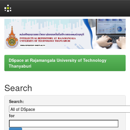
Skip
navigation
DSpace at Rajamangala University of Technology
Thanyaburi
Search
Search:
for