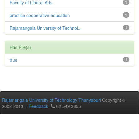
Faculty of Liberal Arts
1
practice cooperative education
1
Rajamangala University of Technol...
1
Has File(s)
true
1
Rajamangala University of Technology Thanyaburi
Copyright ©
2002-2013 -
Feedback
02 549 3655