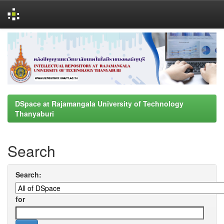
Skip
navigation
DSpace at Rajamangala University of Technology
Thanyaburi
Search
Search:
for