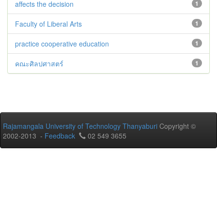
affects the decision
1
Faculty of Liberal Arts
1
practice cooperative education
1
คณะศิลปศาสตร์
1
Rajamangala University of Technology Thanyaburi
Copyright ©
2002-2013 -
Feedback
02 549 3655