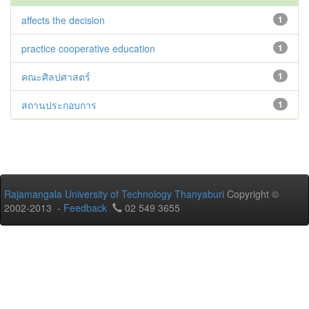
affects the decision
1
practice cooperative education
1
คณะศิลปศาสตร์
1
สถานประกอบการ
1
Rajamangala University of Technology Thanyaburi
Copyright ©
2002-2013 -
Feedback
02 549 3655