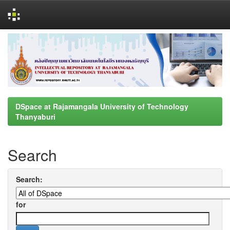
Skip
navigation
DSpace at Rajamangala University of Technology
Thanyaburi
Search
Search:
for