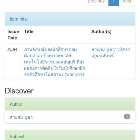
previous
1
next
Item hits:
Issue
Title
Author(s)
Date
2564
ภาพลักษณ์ของนักศึกษาคณะ
สายฝน บูชา
;
วริสรา
ศิลปศาสตร์ มหาวิทยาลัย
สุกุมลจันทร์
เทคโนโลยีราชมงคลธัญบุรี ที่ส่ง
ผลต่อการตัดสินใจรับนักศึกษาฝึก
สหกิจศึกษาในสถานประกอบการ
Discover
Author
สายฝน บูชา
1
Subject