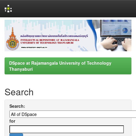
Skip
navigation
DSpace at Rajamangala University of Technology
Thanyaburi
Search
Search:
for