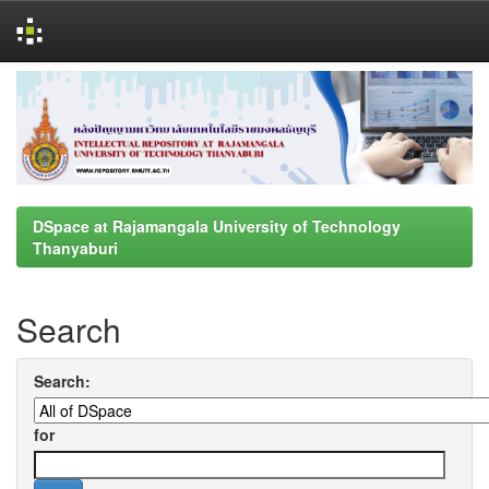
Skip
navigation
DSpace at Rajamangala University of Technology
Thanyaburi
Search
Search:
for