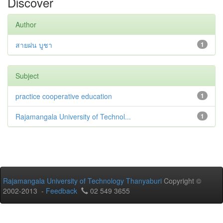
Discover
Author
สายฝน บูชา
1
Subject
practice cooperative education
1
Rajamangala University of Technol...
1
Rajamangala University of Technology Thanyaburi
Copyright ©
2002-2013 -
Feedback
02 549 3655