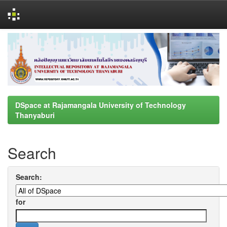
Skip
navigation
DSpace at Rajamangala University of Technology
Thanyaburi
Search
Search:
for