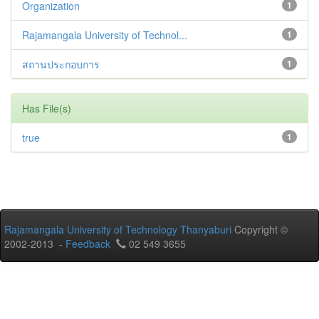
Organization
1
Rajamangala University of Technol...
1
สถานประกอบการ
1
Has File(s)
true
1
Rajamangala University of Technology Thanyaburi
Copyright ©
2002-2013 -
Feedback
02 549 3655