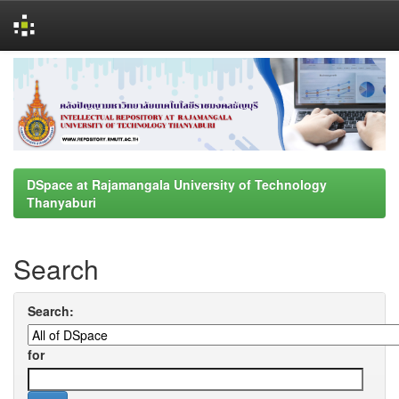
Skip
navigation
DSpace at Rajamangala University of Technology
Thanyaburi
Search
Search:
for