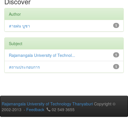
Discover
Author
สายฝน บูชา
1
Subject
Rajamangala University of Technol...
1
สถานประกอบการ
1
Rajamangala University of Technology Thanyaburi
Copyright ©
2002-2013 -
Feedback
02 549 3655