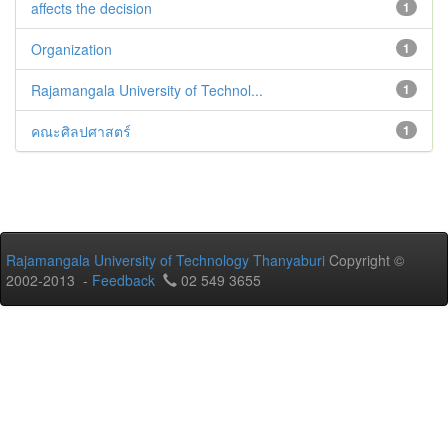
affects the decision
1
Organization
1
Rajamangala University of Technol...
1
คณะศิลปศาสตร์
1
Rajamangala University of Technology Thanyaburi
Copyright ©
2002-2013 -
Feedback
02 549 3655