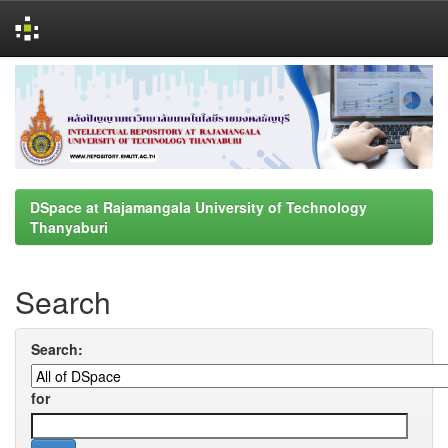
Skip
navigation
DSpace at Rajamangala University of Technology
Thanyaburi
Search
Search:
for