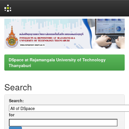
Skip
navigation
DSpace at Rajamangala University of Technology
Thanyaburi
Search
Search:
for