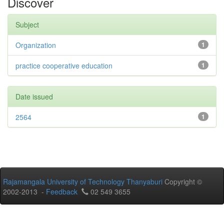
Discover
Subject
Organization
1
practice cooperative education
1
Date issued
2564
1
Rajamangala University of Technology Thanyaburi
Copyright ©
2002-2013 -
Feedback
02 549 3655