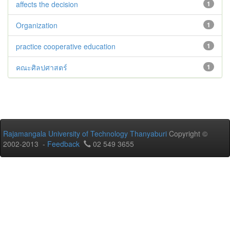
affects the decision
1
Organization
1
practice cooperative education
1
คณะศิลปศาสตร์
1
Rajamangala University of Technology Thanyaburi
Copyright ©
2002-2013 -
Feedback
02 549 3655