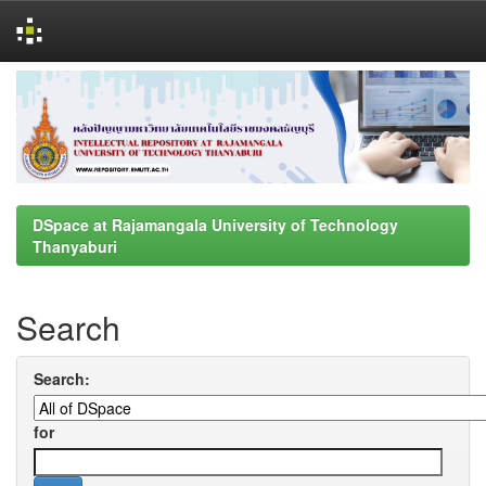
Skip
navigation
DSpace at Rajamangala University of Technology
Thanyaburi
Search
Search:
for