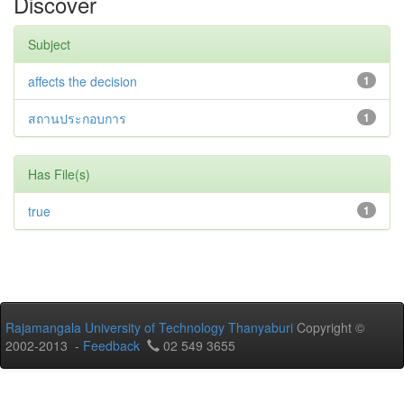
Discover
Subject
affects the decision
1
สถานประกอบการ
1
Has File(s)
true
1
Rajamangala University of Technology Thanyaburi
Copyright ©
2002-2013 -
Feedback
02 549 3655