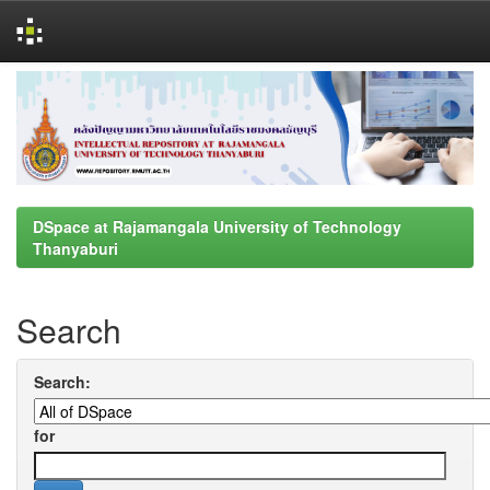
Skip
navigation
DSpace at Rajamangala University of Technology
Thanyaburi
Search
Search:
for