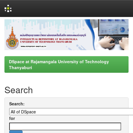
Skip
navigation
DSpace at Rajamangala University of Technology
Thanyaburi
Search
Search:
for