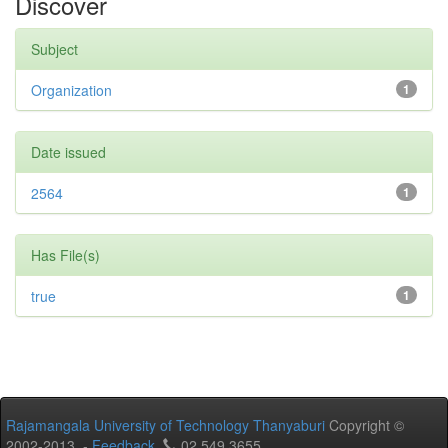
Discover
Subject
Organization
1
Date issued
2564
1
Has File(s)
true
1
Rajamangala University of Technology Thanyaburi
Copyright ©
2002-2013 -
Feedback
02 549 3655