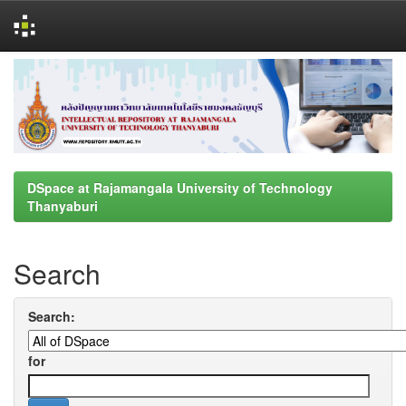
Skip
navigation
DSpace at Rajamangala University of Technology
Thanyaburi
Search
Search:
for