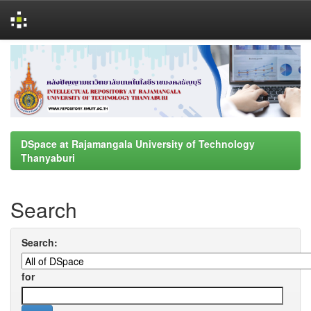
Skip
navigation
DSpace at Rajamangala University of Technology
Thanyaburi
Search
Search:
for