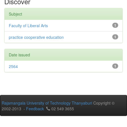
Discover
Subject
Faculty of Liberal Arts
1
practice cooperative education
1
Date issued
2564
1
Rajamangala University of Technology Thanyaburi
Copyright ©
2002-2013 -
Feedback
02 549 3655