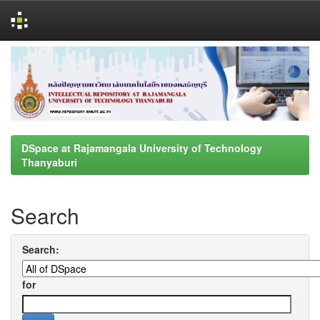
Skip
navigation
DSpace at Rajamangala University of Technology
Thanyaburi
Search
Search:
for