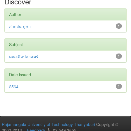
Discover
Author
สายฝน บูชา
1
Subject
คณะศิลปศาสตร์
1
Date issued
2564
1
Rajamangala University of Technology Thanyaburi
Copyright ©
2002-2013 -
Feedback
02 549 3655