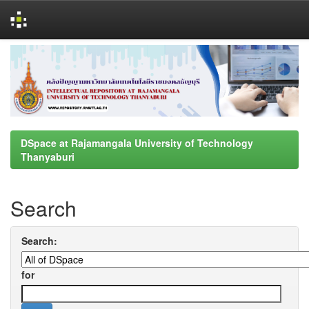
Skip
navigation
DSpace at Rajamangala University of Technology
Thanyaburi
Search
Search:
for