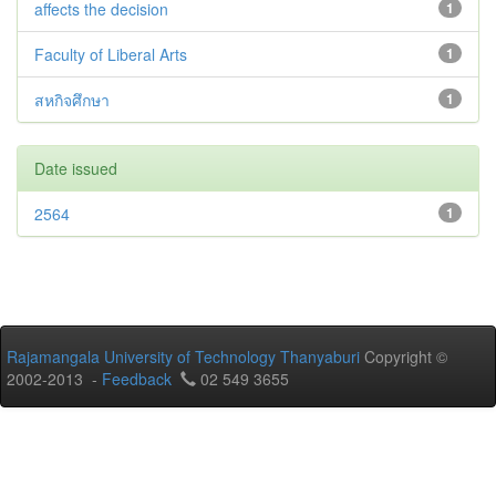
affects the decision
1
Faculty of Liberal Arts
1
สหกิจศึกษา
1
Date issued
2564
1
Rajamangala University of Technology Thanyaburi
Copyright ©
2002-2013 -
Feedback
02 549 3655