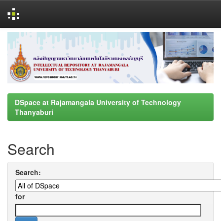
Skip
navigation
DSpace at Rajamangala University of Technology
Thanyaburi
Search
Search:
for