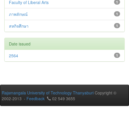
Faculty of Liberal Arts
1
ภาพลักษณ์
1
สหกิจศึกษา
1
Date issued
2564
1
Rajamangala University of Technology Thanyaburi
Copyright ©
2002-2013 -
Feedback
02 549 3655