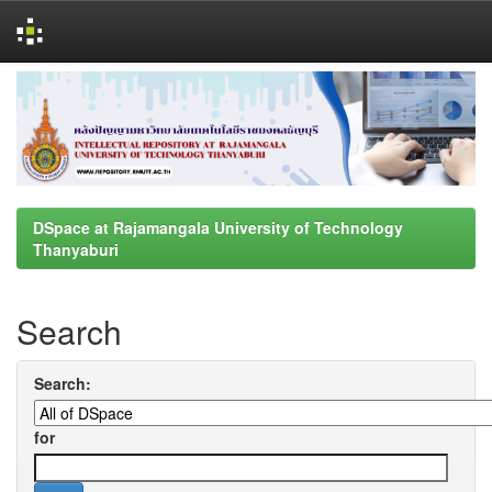
Skip
navigation
DSpace at Rajamangala University of Technology
Thanyaburi
Search
Search:
for