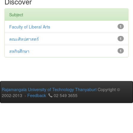
Discover
Subject
Faculty of Liberal Arts
1
คณะศิลปศาสตร์
1
สหกิจศึกษา
1
Rajamangala University of Technology Thanyaburi
Copyright ©
2002-2013 -
Feedback
02 549 3655