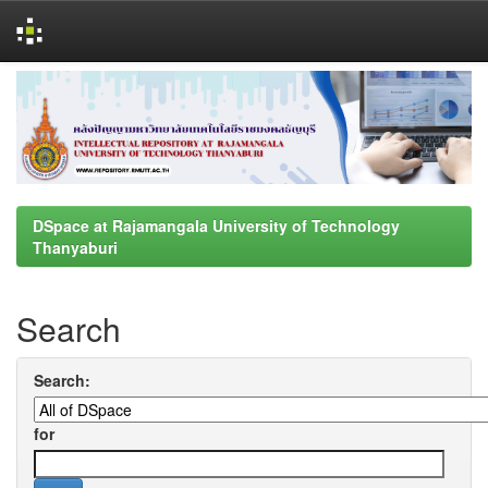
Skip
navigation
DSpace at Rajamangala University of Technology
Thanyaburi
Search
Search:
for